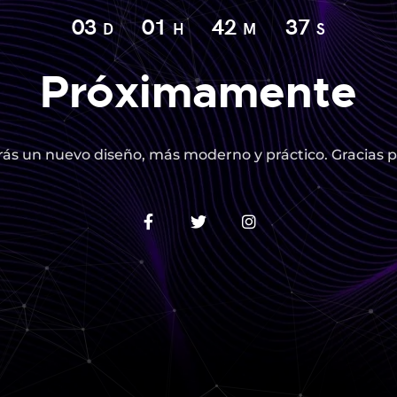
03
01
42
36
D
H
M
S
Próximamente
ás un nuevo diseño, más moderno y práctico. Gracias p