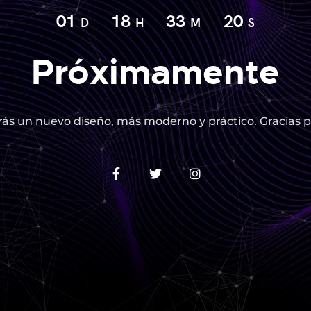
01
18
33
19
D
H
M
S
Próximamente
ás un nuevo diseño, más moderno y práctico. Gracias p