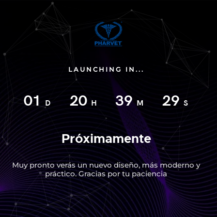
LAUNCHING IN...
01
20
39
29
D
H
M
S
Próximamente
Muy pronto verás un nuevo diseño, más moderno y
práctico. Gracias por tu paciencia