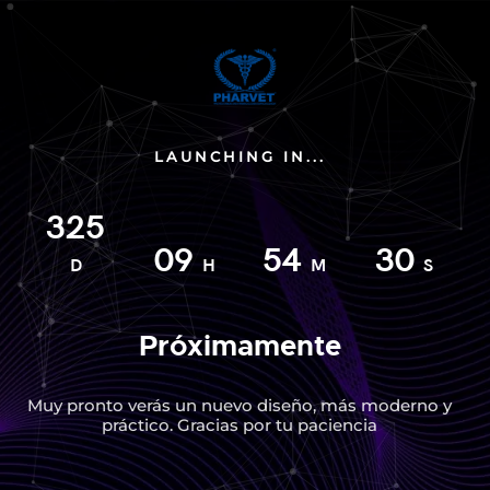
LAUNCHING IN...
325
09
54
30
D
H
M
S
Próximamente
Muy pronto verás un nuevo diseño, más moderno y
práctico. Gracias por tu paciencia