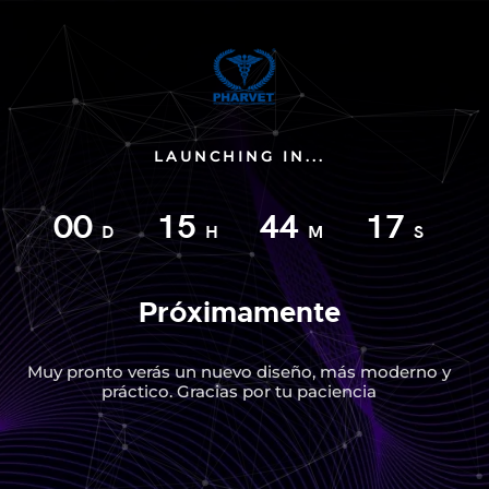
LAUNCHING IN...
00
15
44
16
D
H
M
S
Próximamente
Muy pronto verás un nuevo diseño, más moderno y
práctico. Gracias por tu paciencia