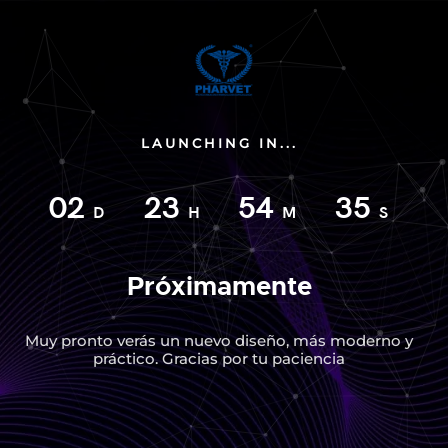
LAUNCHING IN...
02
23
54
35
D
H
M
S
Próximamente
Muy pronto verás un nuevo diseño, más moderno y
práctico. Gracias por tu paciencia