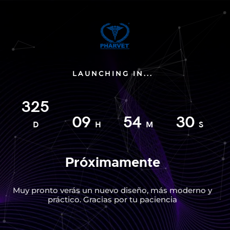
LAUNCHING IN...
325
09
54
30
D
H
M
S
Próximamente
Muy pronto verás un nuevo diseño, más moderno y
práctico. Gracias por tu paciencia