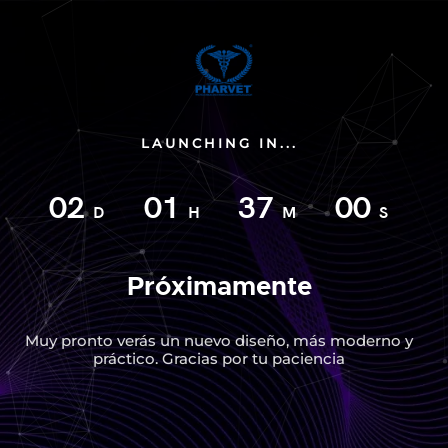
LAUNCHING IN...
02
01
37
00
D
H
M
S
Próximamente
Muy pronto verás un nuevo diseño, más moderno y
práctico. Gracias por tu paciencia