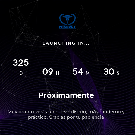
LAUNCHING IN...
325
09
54
30
D
H
M
S
Próximamente
Muy pronto verás un nuevo diseño, más moderno y
práctico. Gracias por tu paciencia