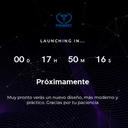
LAUNCHING IN...
00
17
50
16
D
H
M
S
Próximamente
Muy pronto verás un nuevo diseño, más moderno y
práctico. Gracias por tu paciencia