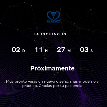
LAUNCHING IN...
02
11
27
03
D
H
M
S
Próximamente
Muy pronto verás un nuevo diseño, más moderno y
práctico. Gracias por tu paciencia