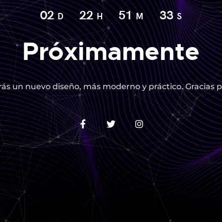
02
22
51
32
D
H
M
S
Próximamente
ás un nuevo diseño, más moderno y práctico. Gracias p