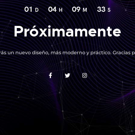
01
04
09
32
D
H
M
S
Próximamente
ás un nuevo diseño, más moderno y práctico. Gracias p