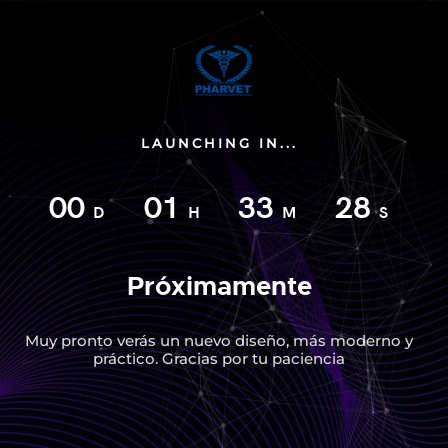
LAUNCHING IN...
00
01
33
28
D
H
M
S
Próximamente
Muy pronto verás un nuevo diseño, más moderno y
práctico. Gracias por tu paciencia