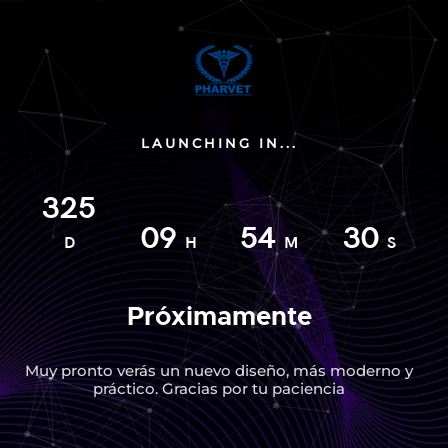
LAUNCHING IN...
325
09
54
30
D
H
M
S
Próximamente
Muy pronto verás un nuevo diseño, más moderno y
práctico. Gracias por tu paciencia