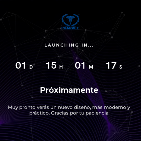
LAUNCHING IN...
01
15
01
16
D
H
M
S
Próximamente
Muy pronto verás un nuevo diseño, más moderno y
práctico. Gracias por tu paciencia