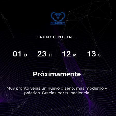
LAUNCHING IN...
01
23
12
13
D
H
M
S
Próximamente
Muy pronto verás un nuevo diseño, más moderno y
práctico. Gracias por tu paciencia