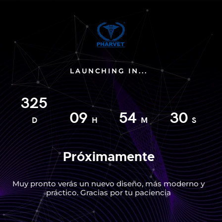
LAUNCHING IN...
325
09
54
30
D
H
M
S
Próximamente
Muy pronto verás un nuevo diseño, más moderno y
práctico. Gracias por tu paciencia