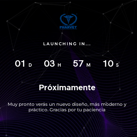
LAUNCHING IN...
01
03
57
10
D
H
M
S
Próximamente
Muy pronto verás un nuevo diseño, más moderno y
práctico. Gracias por tu paciencia