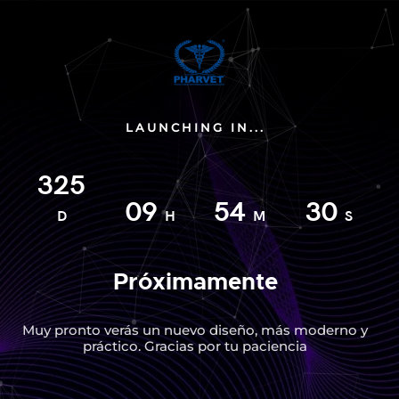
LAUNCHING IN...
325
09
54
30
D
H
M
S
Próximamente
Muy pronto verás un nuevo diseño, más moderno y
práctico. Gracias por tu paciencia