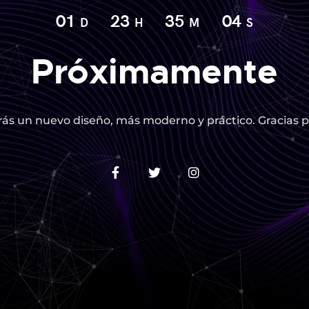
01
23
35
03
D
H
M
S
Próximamente
ás un nuevo diseño, más moderno y práctico. Gracias p