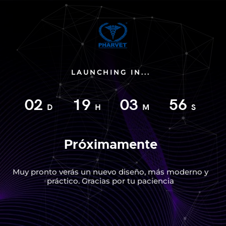
LAUNCHING IN...
02
19
03
55
D
H
M
S
Próximamente
Muy pronto verás un nuevo diseño, más moderno y
práctico. Gracias por tu paciencia