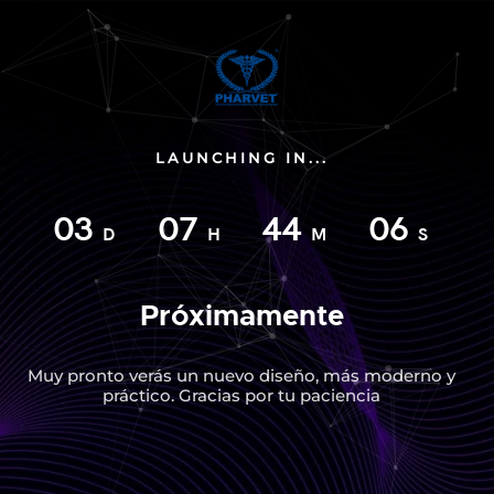
LAUNCHING IN...
03
07
44
06
D
H
M
S
Próximamente
Muy pronto verás un nuevo diseño, más moderno y
práctico. Gracias por tu paciencia