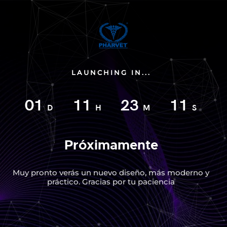
LAUNCHING IN...
01
11
23
10
D
H
M
S
Próximamente
Muy pronto verás un nuevo diseño, más moderno y
práctico. Gracias por tu paciencia