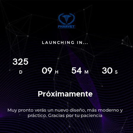
LAUNCHING IN...
325
09
54
30
D
H
M
S
Próximamente
Muy pronto verás un nuevo diseño, más moderno y
práctico. Gracias por tu paciencia