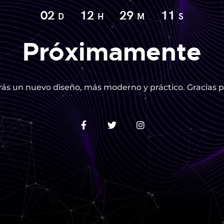
02
12
29
10
D
H
M
S
Próximamente
ás un nuevo diseño, más moderno y práctico. Gracias p