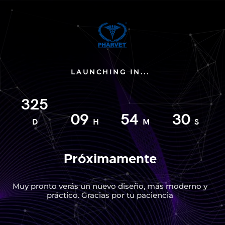
LAUNCHING IN...
325
09
54
30
D
H
M
S
Próximamente
Muy pronto verás un nuevo diseño, más moderno y
práctico. Gracias por tu paciencia