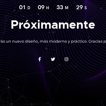
01
09
33
28
D
H
M
S
Próximamente
ás un nuevo diseño, más moderno y práctico. Gracias p