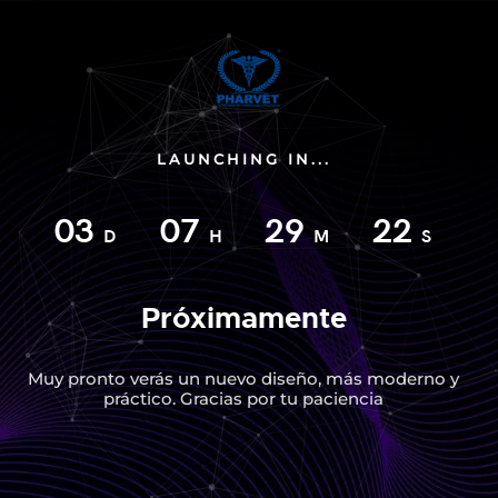
LAUNCHING IN...
03
07
29
22
D
H
M
S
Próximamente
Muy pronto verás un nuevo diseño, más moderno y
práctico. Gracias por tu paciencia