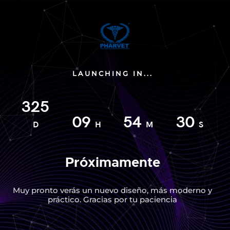
LAUNCHING IN...
325
09
54
30
D
H
M
S
Próximamente
Muy pronto verás un nuevo diseño, más moderno y
práctico. Gracias por tu paciencia