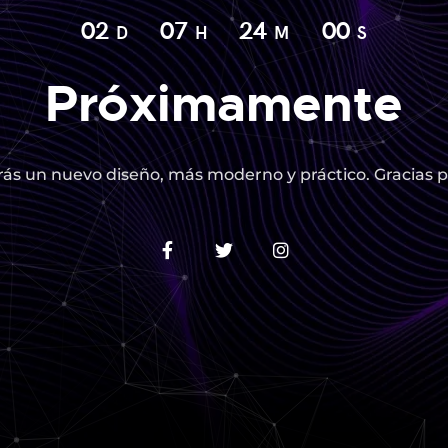
02
07
23
59
D
H
M
S
Próximamente
ás un nuevo diseño, más moderno y práctico. Gracias p