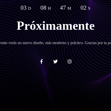
03
08
47
01
D
H
M
S
Próximamente
onto verás un nuevo diseño, más moderno y práctico. Gracias por tu pa